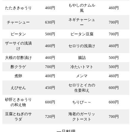
もやしのナムル
たたききゅうり
460円
460円
風
ネギチャーシュ
チャーシュー
630円
700円
ー
ピータン
500円
ピータン豆腐
700円
ザーサイの浅漬
460円
セロリの浅漬け
460円
け
大根の甘酢漬け
460円
腸詰
500円
酢クラゲ
700円
冷たいトマト
500円
煮卵
400円
メンマ
460円
セロリとイカの
えびせん
450円
600円
生姜和え
砂肝ときゅうり
600円
ちりぴ～～
600円
の和え物
豆腐とねぎのサ
海老のガーリッ
720円
700円
ラダ
クトースト
一品料理