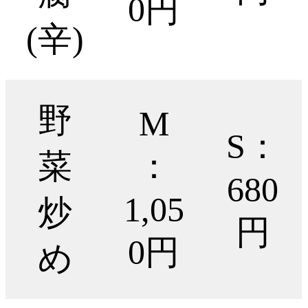
0円
(辛)
野
M
S：
菜
：
680
1,05
炒
円
0円
め