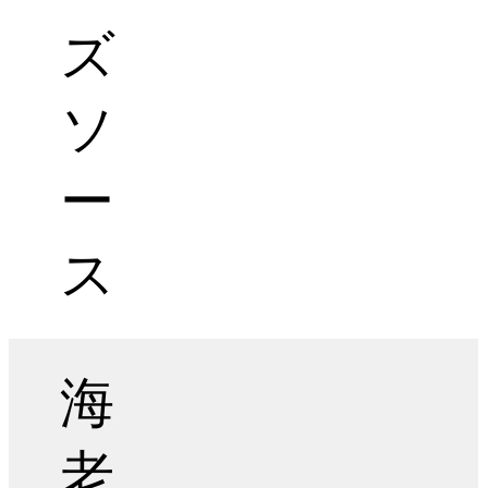
ズ
ソ
ー
ス
海
老