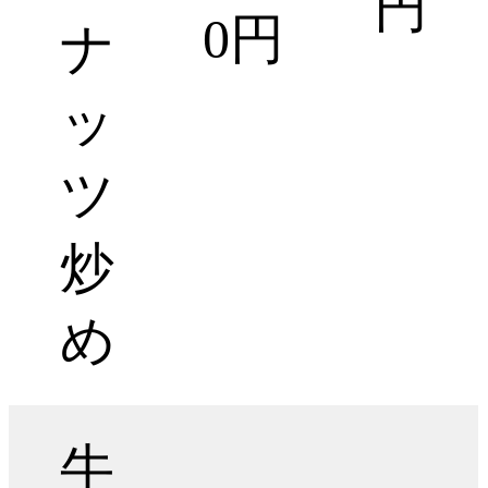
円
0円
ナ
ッ
ツ
炒
め
牛