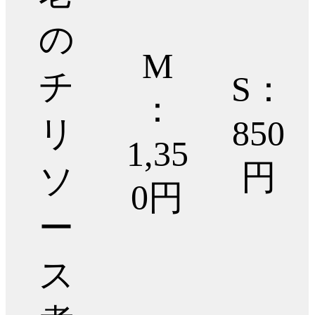
の
M
チ
S：
：
リ
850
1,35
円
ソ
0円
ー
ス