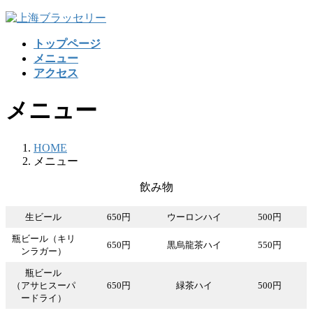
コ
ナ
ン
ビ
トップページ
テ
ゲ
メニュー
ン
ー
アクセス
ツ
シ
へ
ョ
メニュー
ス
ン
キ
に
ッ
移
HOME
プ
動
メニュー
飲み物
生ビール
650円
ウーロンハイ
500円
瓶ビール（キリ
650円
黒烏龍茶ハイ
550円
ンラガー）
瓶ビール
（アサヒスーパ
650円
緑茶ハイ
500円
ードライ）