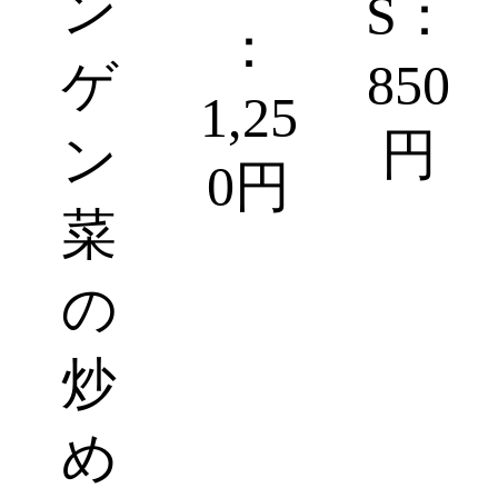
ン
S：
：
ゲ
850
1,25
円
ン
0円
菜
の
炒
め