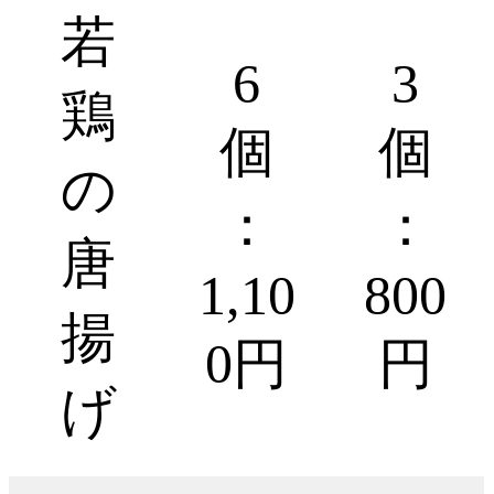
若
6
3
鶏
個
個
の
：
：
唐
1,10
800
揚
0円
円
げ