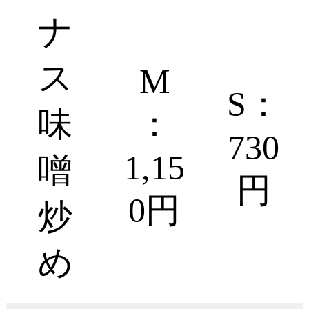
ナ
ス
M
S：
味
：
730
1,15
噌
円
0円
炒
め