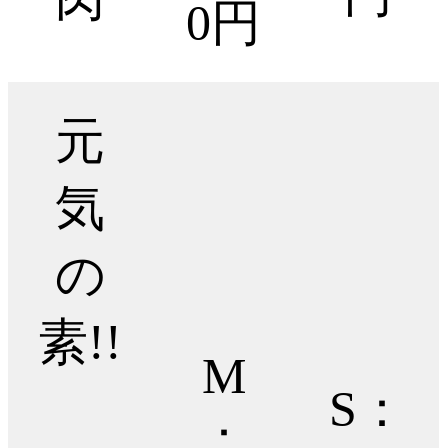
0円
元
気
の
素!!
M
S：
：