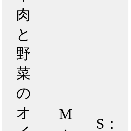
肉
と
野
菜
の
オ
M
S：