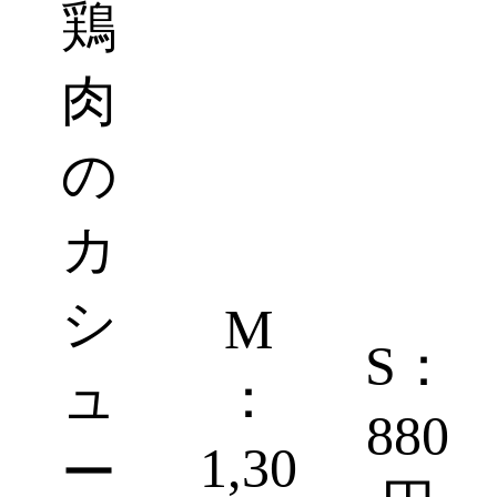
鶏
肉
の
カ
シ
M
S：
ュ
：
880
1,30
ー