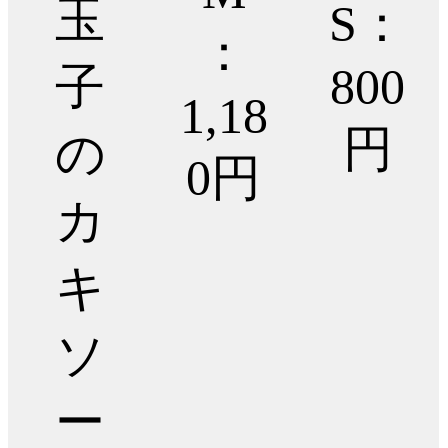
玉
S：
：
子
800
1,18
円
の
0円
カ
キ
ソ
ー