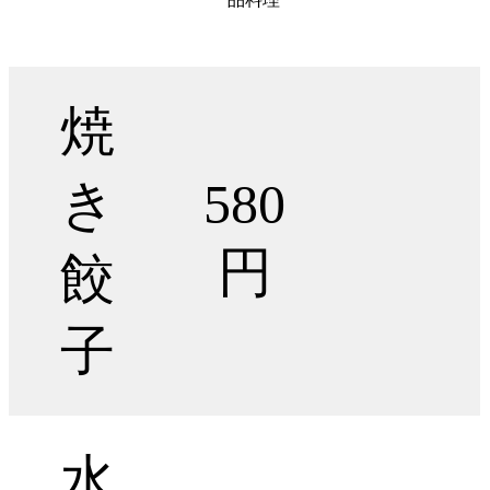
焼
き
580
円
餃
子
水