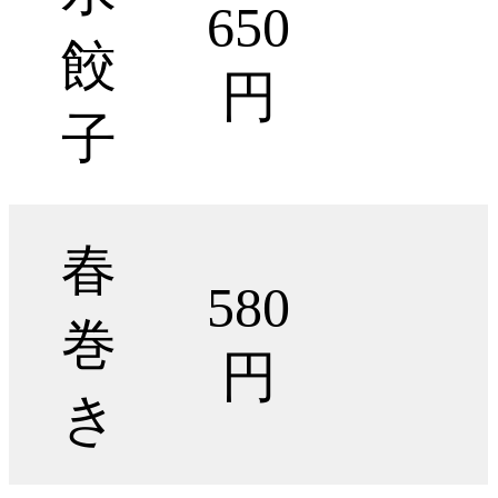
650
餃
円
子
春
580
巻
円
き