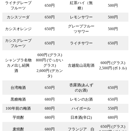
ライチグレープ
紅茶ハイ（無
650円
500円
フルーツ
糖）
カシスソーダ
650円
レモンサワー
500円
グレープフルー
カシスオレンジ
650円
500円
ツサワー
カシスグレープ
650円
ライチサワー
650円
フルーツ
600円 (グラス)
シャンブラ名物
800円 (でっかい
600円 (グラス)
カメ出し紹興
グラス)
古越龍山花彫酒
2,500円 (ボトル)
酒
2,600円 (デカン
タ)
杏露酒(あんず
台湾梅酒
650円
650円
のお酒)
黒糖梅酒
680円
レモンのお酒
650円
100年前の梅酒
680円
ハイボール
550円
芋焼酎
680円
日本酒(辛口)
680円
650円 (グラス)
麦焼酎
680円
フランジア 白