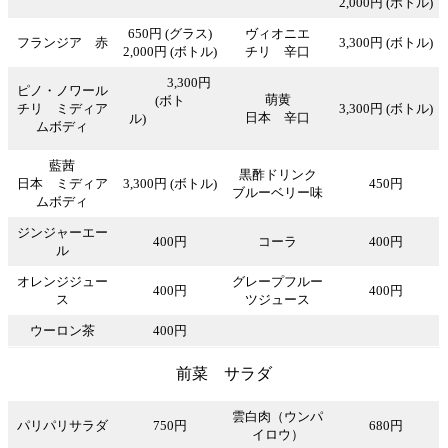
2,000円 (ボトル)
650円 (グラス)
ヴィオニエ
フランジア 赤
3,300円 (ボトル)
2,000円 (ボトル)
チリ 辛口
3,300円
ピノ・ノワール
萌黄
(ボト
チリ ミディア
3,300円 (ボトル)
日本 辛口
ル)
ムボディ
藍茜
黒酢ドリンク
日本 ミディア
3,300円 (ボトル)
450円
ブルーベリー味
ムボディ
ジンジャーエー
400円
コーラ
400円
ル
オレンジジュー
グレープフルー
400円
400円
ス
ツジュース
ウーロン茶
400円
前菜 サラダ
雲白肉（ウンパ
パリパリサラダ
750円
680円
イロウ）