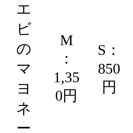
エ
ビ
M
の
S：
：
マ
850
1,35
円
ヨ
0円
ネ
ー