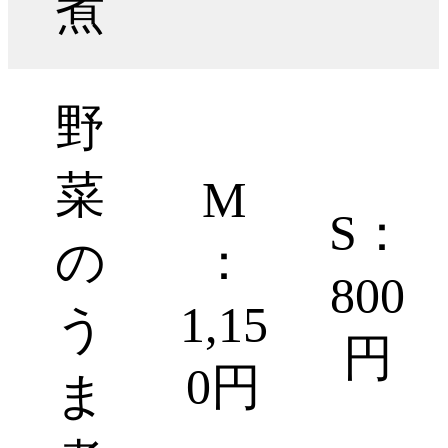
煮
野
菜
M
S：
の
：
800
1,15
う
円
0円
ま