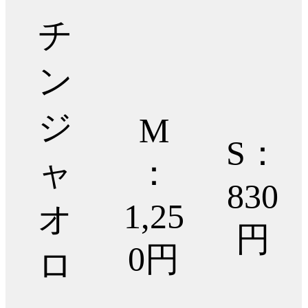
チ
ン
ジ
M
S：
ャ
：
830
1,25
オ
円
0円
ロ