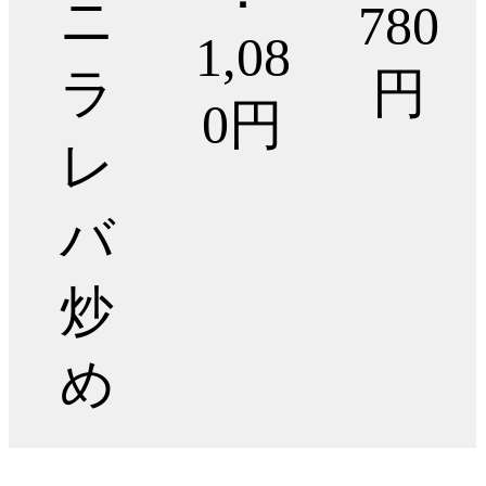
ニ
780
1,08
ラ
円
0円
レ
バ
炒
め