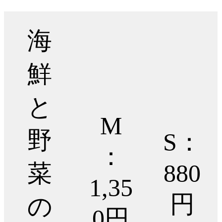
海
鮮
と
M
野
S：
：
菜
880
1,35
円
の
0円