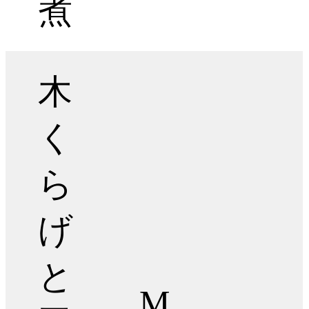
煮
木
く
ら
げ
と
M