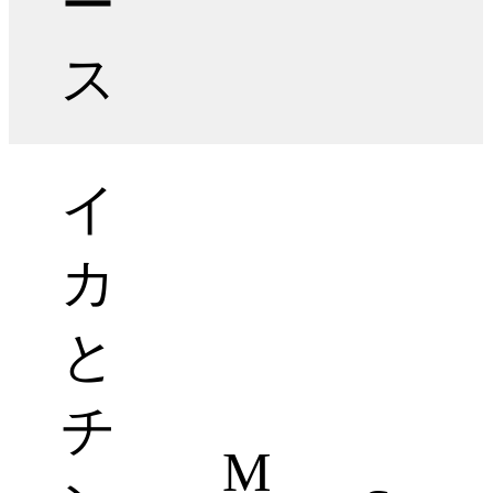
ー
ス
イ
カ
と
チ
M