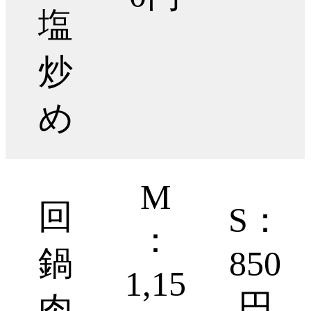
塩
炒
め
M
回
S：
：
鍋
850
1,15
円
肉