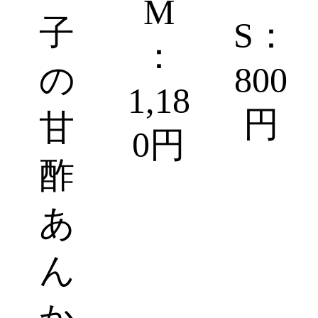
M
子
S：
：
の
800
1,18
円
甘
0円
酢
あ
ん
か