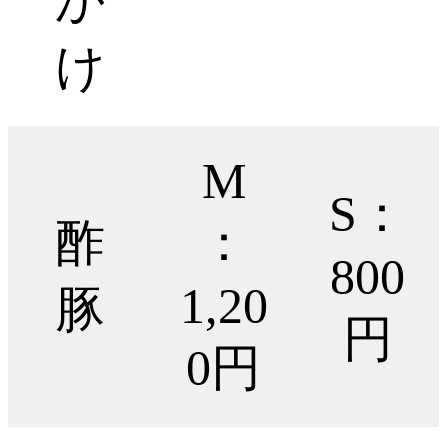
け
M
S：
酢
：
800
1,20
豚
円
0円